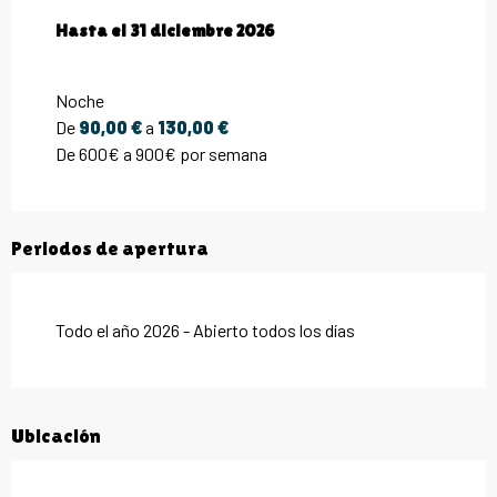
Desde
Hasta el
1 marzo 2026
31 diciembre 2026
hasta
31 diciembre 2026
Noche
De
90,00 €
a
130,00 €
De 600€ a 900€ por semana
Periodos de apertura
Todo el año 2026 - Abierto todos los días
Ubicación