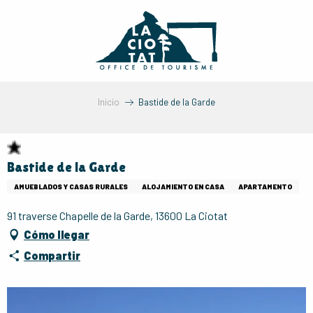
Aller
au
contenu
principal
Inicio
Bastide de la Garde
Bastide de la Garde
AMUEBLADOS Y CASAS RURALES
ALOJAMIENTO EN CASA
APARTAMENTO
91 traverse Chapelle de la Garde, 13600 La Ciotat
Cómo llegar
Compartir