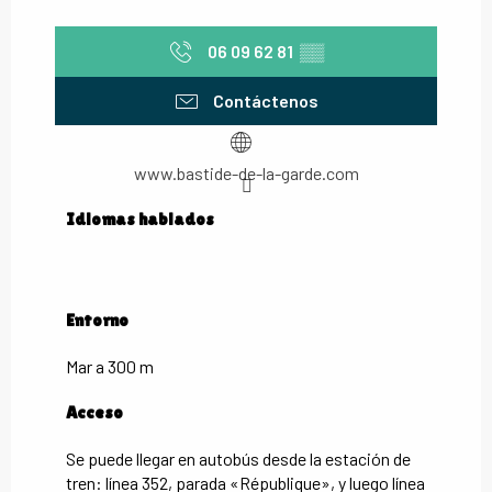
06 09 62 81
▒▒
Contáctenos
www.bastide-de-la-garde.com
Idiomas hablados
Idiomas hablados
Entorno
Entorno
Mar a 300 m
Acceso
Acceso
Se puede llegar en autobús desde la estación de
tren: línea 352, parada «République», y luego línea