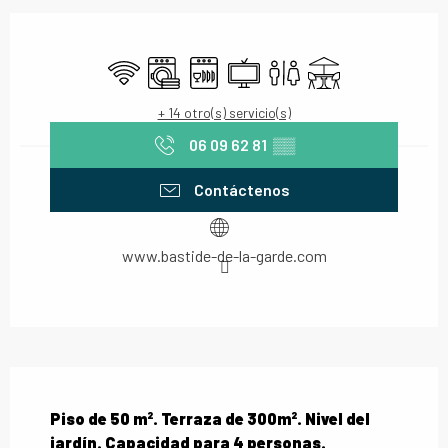
Horarios y datos de contacto
Wifi
Lavadora
Lavavajillas
Televisión
Aseos
Terraza
+ 14 otro(s) servicio(s)
06 09 62 81
▒▒
Contáctenos
www.bastide-de-la-garde.com
Descripción
Piso de 50 m². Terraza de 300m². Nivel del 
jardín. Capacidad para 4 personas.